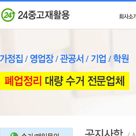
#
본
문
바
로
가
기