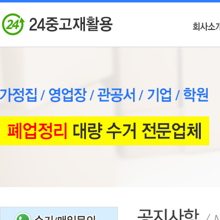
#
본
문
바
로
가
기